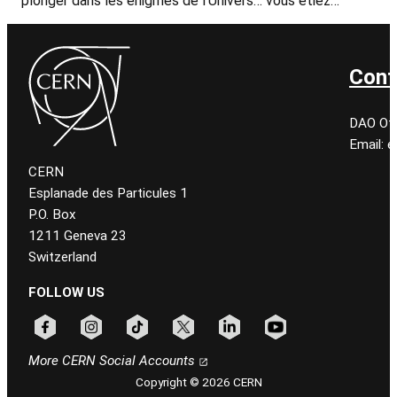
plonger dans les énigmes de l’Univers… vous étiez…
Cont
DAO Off
Email: 
CERN
Esplanade des Particules 1
P.O. Box
1211 Geneva 23
Switzerland
FOLLOW US
Follow CERN on facebook
Follow CERN on instagram
Follow CERN on tiktok
Follow CERN on x
Follow CERN on linkedin
Follow CERN on youtu
More CERN Social Accounts
Copyright © 2026 CERN