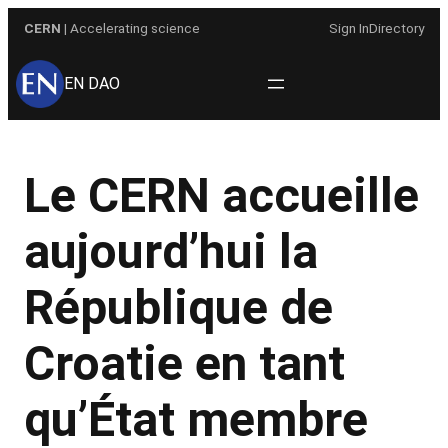
Aller
CERN
| Accelerating science
Sign In
Directory
au
contenu
EN DAO
Le CERN accueille
aujourd’hui la
République de
Croatie en tant
qu’État membre