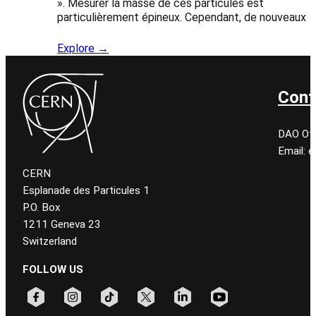
». Mesurer la masse de ces particules est
particulièrement épineux. Cependant, de nouveaux
Explore →
Cont
DAO Off
Email: 
CERN
Esplanade des Particules 1
P.O. Box
1211 Geneva 23
Switzerland
FOLLOW US
Follow CERN on facebook
Follow CERN on instagram
Follow CERN on tiktok
Follow CERN on x
Follow CERN on linkedin
Follow CERN on youtu